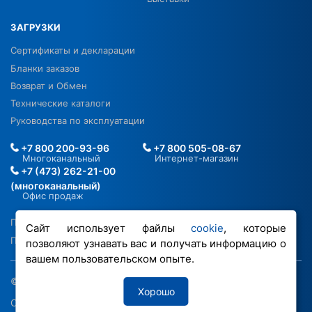
ЗАГРУЗКИ
Сертификаты и декларации
Бланки заказов
Возврат и Обмен
Технические каталоги
Руководства по эксплуатации
+7 800 200-93-96
+7 800 505-08-67
Многоканальный
Интернет-магазин
+7 (473) 262-21-00
(многоканальный)
Офис продаж
Политика в отношении ПДН
Сайт использует файлы
cookie
, которые
Политика обработки файлов cookie
позволяют узнавать вас и получать информацию о
вашем пользовательском опыте.
© 2026 ООО «РОВЕН-Регионы»
Хорошо
Сделано в